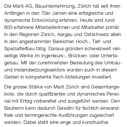
Die Marti AG, Bauunternehmung, Zürich hat seit ihren
Anfän­gen in den 70er Jahren eine erfolg­rei­che und
dyna­mi­sche Ent­wick­lung erfah­ren. Heute sind rund
600 erfah­re­ne Mit­ar­bei­te­rin­nen und Mit­ar­bei­ter primär
in den Regio­nen Zürich, Aargau und Ost­schweiz allein
in den ange­stamm­ten Berei­chen Hoch-, Tief- und
Spe­zial­tief­bau tätig. Daraus grün­den schweiz­weit viel­
sei­tige Werke im Inge­nieurs-, Brücken- oder Unter­ta­
ge­bau. Mit der zuneh­men­den Bedeu­tung des Umbau-
und Instand­set­zungs­sek­tors wurden auch in die­sem
Gebiet in kompetente Fach-Abtei­lun­gen inves­tiert.
Die grosse Stärke von Marti Zürich sind Gesamt­an­ge­
bote, die durch quali­fi­zier­tes und dyna­mi­sches Perso­
nal mit Erfolg vor­be­rei­tet und aus­ge­führt werden. Den
Bau­herrn kann dadurch Gewähr für fach­lich ein­wand­
freie und ter­min­ge­rechte Aus­füh­run­gen zuge­sichert
werden. Dabei steht eine enge und kon­struk­tive