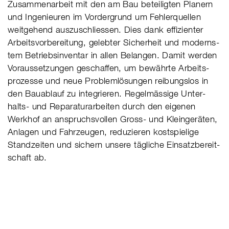
Zusam­men­ar­beit mit den am Bau betei­lig­ten Pla­nern
und Inge­nieu­ren im Vor­der­grund um Feh­ler­quel­len
weit­gehend aus­zu­schlies­sen. Dies dank effi­zien­ter
Arbeits­vor­be­rei­tung, geleb­ter Sicher­heit und moderns­
tem Betriebs­in­ven­tar in allen Belan­gen. Damit werden
Vor­aus­set­zun­gen geschaf­fen, um bewährte Arbeits­
pro­zesse und neue Pro­blem­lö­sun­gen reibungs­los in
den Bau­ab­lauf zu inte­grie­ren. Regel­mäs­sige Unter­
halts- und Repa­ra­tur­ar­bei­ten durch den eige­nen
Werk­hof an anspruchs­vol­len Gross- und Klein­ge­räten,
Anla­gen und Fahr­zeu­gen, redu­zie­ren kost­spie­lige
Stand­zei­ten und sichern unsere täg­li­che Ein­satz­be­reit­
schaft ab.