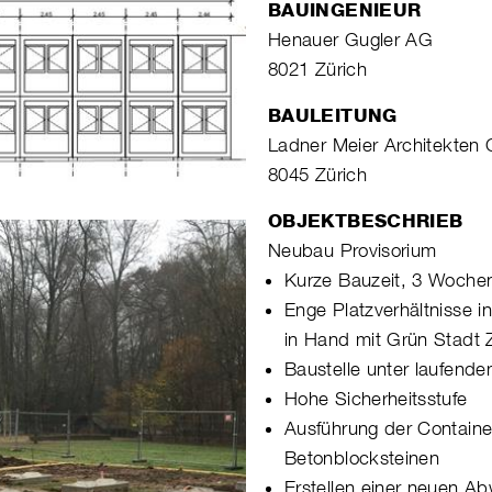
BAUINGENIEUR
Henauer Gugler AG
8021 Zürich
BAULEITUNG
Ladner Meier Architekte
8045 Zürich
OBJEKTBESCHRIEB
Neubau Provisorium
Kurze Bauzeit, 3 Woche
Enge Platzverhältnisse 
in Hand mit Grün Stadt 
Baustelle unter laufend
Hohe Sicherheitsstufe
Ausführung der Containerf
Betonblocksteinen
Erstellen einer neuen Ab