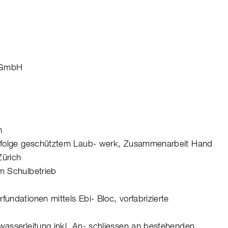
n GmbH
n
infolge geschütztem Laub- werk, Zusammenarbeit Hand
Zürich
em Schulbetrieb
undationen mittels Ebi- Bloc, vorfabrizierte
wasserleitung inkl. An- schliessen an bestehenden