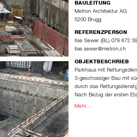
BAULEITUNG
Metron Architektur AG
5200 Brugg
REFERENZPERSON
Ilse Sewer (BL) 079 672 3
ilse.sewer@metron.ch
OBJEKTBESCHRIEB
Parkhaus mit Rettungsdie
3-geschossiger Bau mit süd
durch das Rettungsdienst
Nach Bezug der ersten Etap
Mehr…