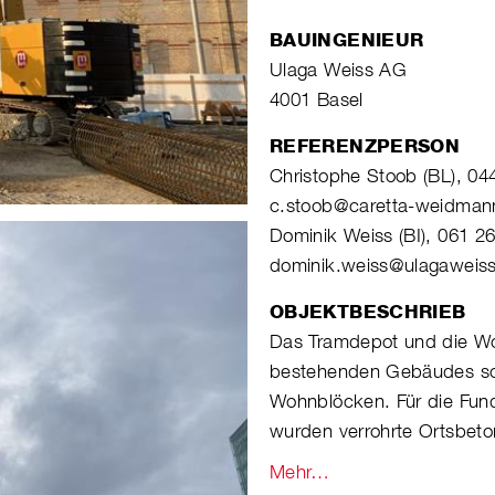
BAUINGENIEUR
Ulaga Weiss AG
4001 Basel
REFERENZPERSON
Christophe Stoob (BL), 04
c.stoob@caretta-weidman
Dominik Weiss (BI), 061 2
dominik.weiss@ulagaweis
OBJEKTBESCHRIEB
Das Tramdepot und die Wo
bestehenden Gebäudes sow
Wohnblöcken. Für die Fun
wurden verrohrte Ortsbeton
Mehr…