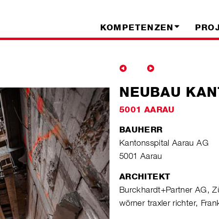
KOMPETENZEN
PRO
NEUBAU KAN
5001 AARAU
BAUHERR
Kantonsspital Aarau AG
5001 Aarau
ARCHITEKT
Burckhardt+Partner AG, Z
wörner traxler richter, Fran