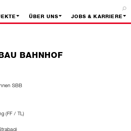
JEKTE
ÜBER UNS
JOBS & KARRIERE
HBAU BAHNHOF
ahnen SBB
g (FF / TL)
Strabag)