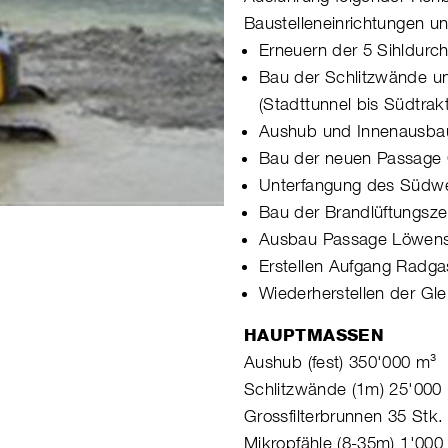
Baustelleneinrichtungen 
Erneuern der 5 Sihldurc
Bau der Schlitzwände u
(Stadttunnel bis Südtrakt
Aushub und Innenausbau
Bau der neuen Passage 
Unterfangung des Südwe
Bau der Brandlüftungsze
Ausbau Passage Löwens
Erstellen Aufgang Radga
Wiederherstellen der Gl
HAUPTMASSEN
Aushub (fest) 350'000 m³
Schlitzwände (1m) 25'000
Grossfilterbrunnen 35 Stk.
Mikropfähle (8-35m) 1'000