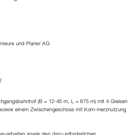
enieure und Planer AG
2
rchgangsbahnhof (B = 12-45 m, L = 675 m) mit 4 Gleisen
) sowie einem Zwischengeschoss mit Kom-merznutzung
auarbeiten sowie den dazu erforderlichen