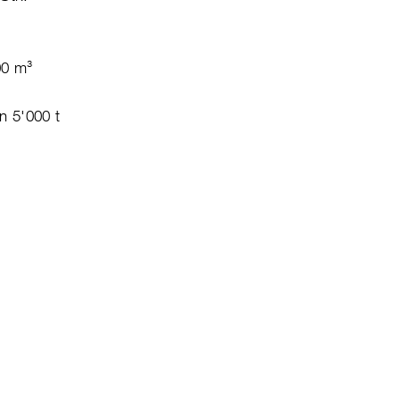
00 m³
en 5'000 t