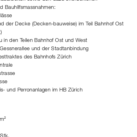
und Bauhilfsmassnahmen:
hlässe
nd der Decke (Decken-bauweise) im Teil Bahnhof Ost
)
 in den Teilen Bahnhof Ost und West
Gessnerallee und der Stadtanbindung
sttraktes des Bahnhofs Zürich
ntrale
trasse
sse
eis- und Perronanlagen im HB Zürich
 m²
 Stk.