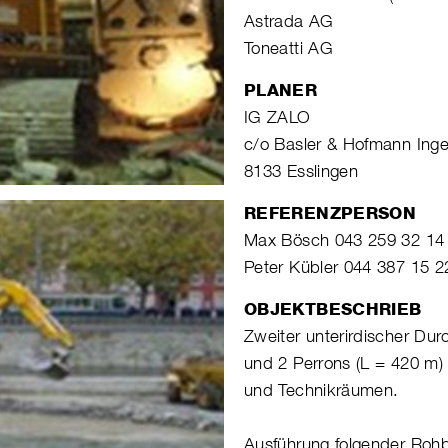
Astrada AG
Toneatti AG
PLANER
IG ZALO
c/o Basler & Hofmann Ing
8133 Esslingen
REFERENZPERSON
Max Bösch 043 259 32 14
Peter Kübler 044 387 15 2
OBJEKTBESCHRIEB
Zweiter unterirdischer Du
und 2 Perrons (L = 420 m
und Technikräumen.
Ausführung folgender Rohb