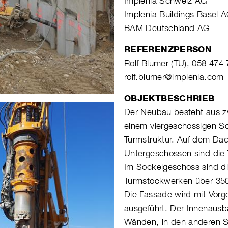
Implenia Schweiz AG
Implenia Buildings Basel 
BAM Deutschland AG
REFERENZPERSON
Rolf Blumer (TU), 058 474 
rolf.blumer@implenia.com
OBJEKTBESCHRIEB
Der Neubau besteht aus z
einem viergeschossigen So
Turmstruktur. Auf dem Dac
Untergeschossen sind die 
Im Sockelgeschoss sind di
Turmstockwerken über 350
Die Fassade wird mit Vor
ausgeführt. Der Innenaus
Wänden, in den anderen S