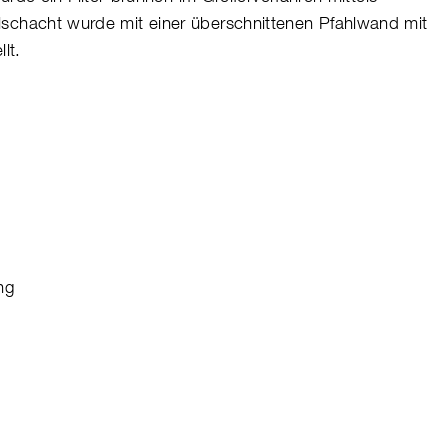
ielschacht wurde mit einer überschnittenen Pfahlwand mit
lt.
L
ng