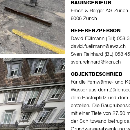
BAUINGENIEUR
Emch & Berger AG Zürich
8006 Zürich
REFERENZPERSON
David Füllmann (BH) 058 3
david.fuellmann@ewz.ch
Sven Reinhard (BL) 058 4
sven.reinhard@ikon.ch
OBJEKTBESCHRIEB
Für die Fernwärme- und Käl
Wasser aus dem Zürichsee
dem Basteiplatz und dem B
erstellen. Die Baugrubens
mit einer Tiefe von 27.50 
der Schlitzwand betrug ca
Grundwasserabsenkung wurd