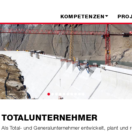
KOMPETENZEN
PRO
•
•
•
•
•
•
•
•
•
•
​TOTALUNTERNEHMER
Als Total- und Generalunternehmer entwickel
t
, plan
t
und re