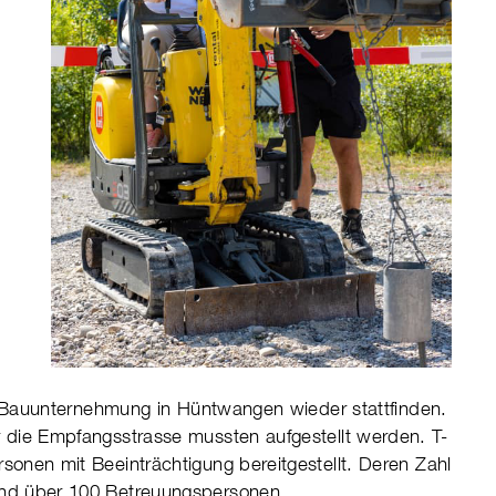
Bau­un­ter­neh­mung in Hünt­wan­gen wie­der statt­fin­den.
 die Empfangs­strasse muss­ten auf­ge­stellt werden. T-
o­nen mit Beein­träch­ti­gung bereit­ge­stellt. Deren Zahl
nd über 100 Betreu­ungs­per­so­nen.