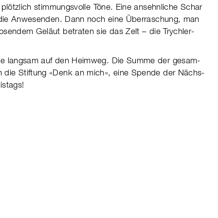
lötz­lich stimm­ungs­volle Töne. Eine ansehn­liche Schar
l die Anwe­sen­den. Dann noch eine Über­ra­schung, man
sen­dem Geläut betra­ten sie das Zelt – die Trych­ler­
ste lang­sam auf den Heim­weg. Die Summe der gesam­
 die Stif­tung «Denk an mich», eine Spende der Nächs­
s­tags!