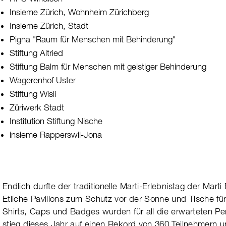
Insieme Zürich, Wohnheim Zürichberg
Insieme Zürich, Stadt
Pigna "Raum für Menschen mit Behinderung"
Stiftung Altried
Stiftung Balm für Menschen mit geistiger Behinderung
Wagerenhof Uster
Stiftung Wisli
Züriwerk Stadt
Institution Stiftung Nische
insieme Rapperswil-Jona
Endlich durfte der traditionelle Marti-Erlebnis­tag der Marti 
Etli­che Pavil­lons zum Schutz vor der Sonne und Tische für
Shirts, Caps und Badges wurden für all die erwar­te­ten Per­s
stieg die­ses Jahr auf einen Rekord von 360 Teil­neh­mern u