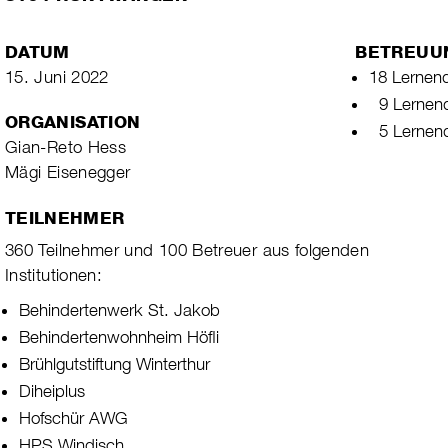
DATUM
BETREUU
15. Juni 2022
18 Lernen
9
Lernend
ORGANISATION
5 Lernend
Gian-Reto Hess
Mägi Eisenegger
TEILNEHMER
360 Teilnehmer und 100 Betreuer aus folgenden
Institutionen:
Behindertenwerk St. Jakob
Behindertenwohnheim Höfli
Brühlgutstiftung Winterthur
Diheiplus
Hofschür AWG
HPS Windisch