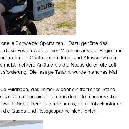
o­nelle Schwei­zer Sport­ar­ten». Dazu gehörte das
 All diese Posten wurden von Verei­nen aus der Region mit
­gen traten die Gäste gegen Jung- und Aktiv­schwin­ger
es meist meh­rere Anläufe bis die Nouss durch die Luft
aus­for­de­rung. Die ras­sige Tal­fahrt wurde man­ches Mal
­duo Wild­bach, das immer wieder ein fröh­liches Ständ­
 zu ver­su­chen einen Ton aus dem Horn her­aus­zu­brin­
wert. Nebst dem Patrouil­len­auto, dem Poli­zei­mo­tor­rad
ften die Quads und Ross­ge­spanne nicht fehlen.