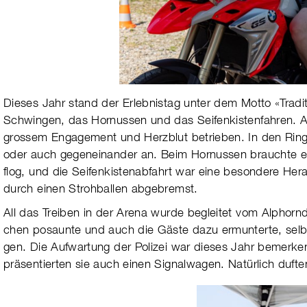
Dieses Jahr stand der Erlebnistag unter dem Motto «Tradi­ti
Schwin­gen, das Hor­nussen und das Sei­fen­kis­ten­fah­ren.
gros­sem Enga­ge­ment und Herz­blut betrie­ben. In den Rin
oder auch gegen­ei­nan­der an. Beim Hor­nus­sen brauchte 
flog, und die Sei­fen­kis­ten­ab­fahrt war eine beson­dere Her
durch einen Stroh­bal­len abge­bremst.
All das Treiben in der Arena wurde beglei­tet vom Alp­horn
chen posaunte und auch die Gäste dazu ermun­terte, selbst
gen.
Die Aufwartung der Polizei war dieses Jahr bemer­kens­
prä­sen­tier­ten sie auch einen Signal­wagen. Natür­lich du