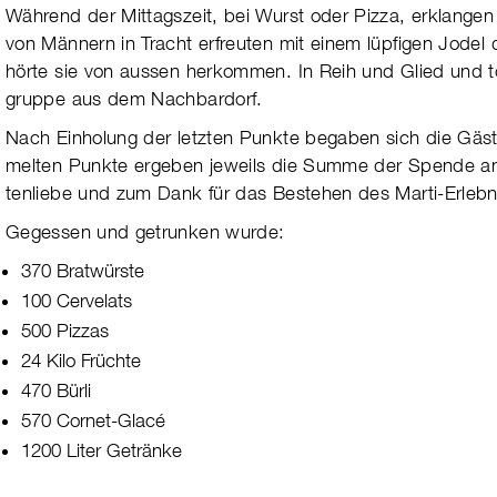
Während der Mittagszeit, bei Wurst oder Pizza, erklan­gen p
von Män­nern in Tracht erfreu­ten mit einem lüpfigen Jode
hörte sie von aussen her­kom­men. In Reih und Glied und to
gruppe aus dem Nach­bar­dorf.
Nach Einholung der letzten Punkte begaben sich die Gä
mel­ten Punkte erge­ben jeweils die Summe der Spende an
ten­liebe und zum Dank für das Beste­hen des Marti-Erleb­ni
Gegessen und getrunken wurde:
370 Bratwürste
100 Cervelats
500 Pizzas
24 Kilo Früchte
470 Bürli
570 Cornet-Glacé
1200 Liter Getränke