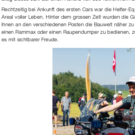
Rechtzeitig bei Ankunft des ersten Cars war die Hel­fer-Equ
Areal vol­ler Leben. Hinter dem grossen Zelt wurden die G
ihnen an den ver­schie­de­nen Pos­ten die Bau­welt näher zu b
einen Ram­max oder einen Rau­pen­dum­per zu bedie­nen, z
es mit sicht­barer Freude.