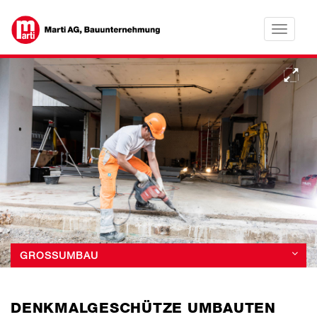
Toggle
navigatio
•
•
•
•
•
GROSSUMBAU
DENKMALGESCHÜTZE UMBAUTEN