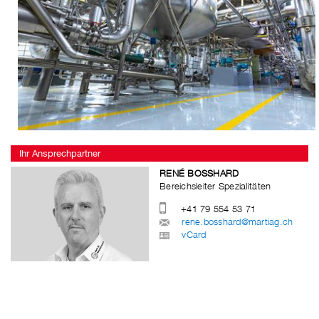
Ihr Ansprechpartner
RENÉ BOSSHARD
Bereichsleiter Spezialitäten
+41 79 554 53 71
rene.bosshard@martiag.ch
vCard