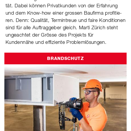
tät. Dabei können Privat­kun­den von der Erfah­rung
und dem Know-how einer grossen Bau­firma profi­tie­
ren. Denn: Qualität, Ter­min­treue und faire Kondi­tio­nen
sind für alle Auftraggeber gleich. Marti Zürich steht
unge­ach­tet der Grösse des Projekts für
Kundennähe und effi­ziente Pro­blem­lö­sun­gen.
BRANDSCHUTZ