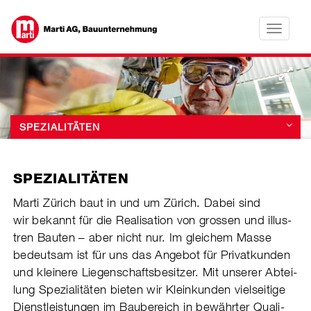
Toggle
navigatio
•
•
•
•
SPEZIALITÄTEN
SPEZIALITÄTEN
Marti Zürich baut in und um Zürich. Dabei sind
wir bekannt für die Reali­sation von grossen und illus­
tren Bauten – aber nicht nur. Im gleichem Masse
bedeut­sam ist für uns das Angebot für Privat­kunden
und kleinere Lie­gen­schafts­be­­sit­zer. Mit unserer Abtei­
lun­g Spezialitäten bieten wir Klein­kunden viel­sei­tige
Dienst­leis­tun­gen im Bau­be­reich in bewähr­ter Quali­