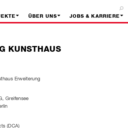
JEKTE
ÜBER UNS
JOBS & KARRIERE
G KUNSTHAUS
sthaus Erweiterung
G, Greifensee
rlin
cts (DCA)