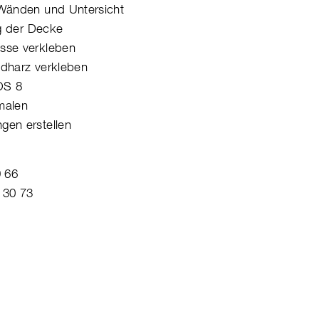
 Wänden und Untersicht
ng der Decke
sse verkleben
idharz verkleben
OS 8
malen
gen erstellen
9 66
 30 73