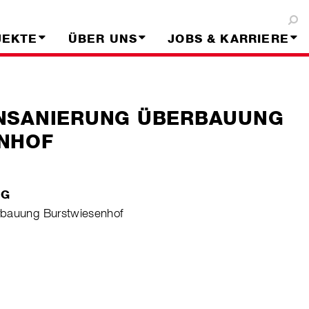
JEKTE
ÜBER UNS
JOBS & KARRIERE
NSANIERUNG ÜBERBAUUNG
NHOF
NG
rbauung Burstwiesenhof