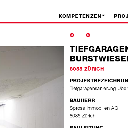
KOMPETENZEN
PRO
TIEFGARAGE
BURSTWIESE
8055 ZÜRICH
PROJEKTBEZEICHNU
Tiefgaragensanierung Übe
BAUHERR
Spross Immobilien AG
8036 Zürich
BAULEITUNG