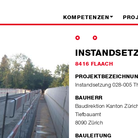
KOMPETENZEN
PRO
INSTANDSET
8416 FLAACH
PROJEKTBEZEICHNU
Instandsetzung 028-005 Th
BAUHERR
Baudirektion Kanton Züric
Tiefbauamt
8090 Zürich
BAULEITUNG